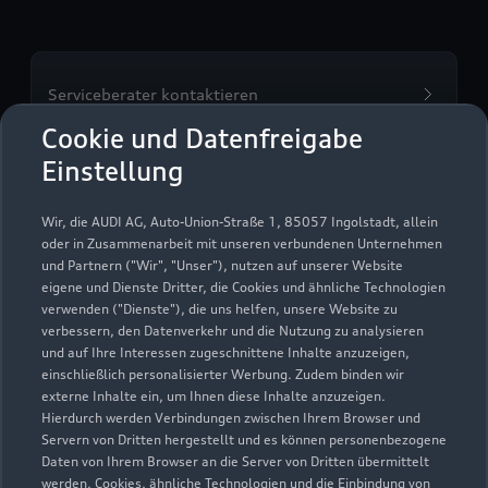
Serviceberater kontaktieren
Cookie und Datenfreigabe
Einstellung
Servicetermin vereinbaren
Wir, die AUDI AG, Auto-Union-Straße 1, 85057 Ingolstadt, allein
oder in Zusammenarbeit mit unseren verbundenen Unternehmen
und Partnern ("Wir", "Unser"), nutzen auf unserer Website
eigene und Dienste Dritter, die Cookies und ähnliche Technologien
verwenden ("Dienste"), die uns helfen, unsere Website zu
Autohaus Bechtel GmbH &
verbessern, den Datenverkehr und die Nutzung zu analysieren
und auf Ihre Interessen zugeschnittene Inhalte anzuzeigen,
Co. KG
einschließlich personalisierter Werbung. Zudem binden wir
externe Inhalte ein, um Ihnen diese Inhalte anzuzeigen.
Servicepartner
e-tron
Hierdurch werden Verbindungen zwischen Ihrem Browser und
Servern von Dritten hergestellt und es können personenbezogene
Daten von Ihrem Browser an die Server von Dritten übermittelt
werden. Cookies, ähnliche Technologien und die Einbindung von