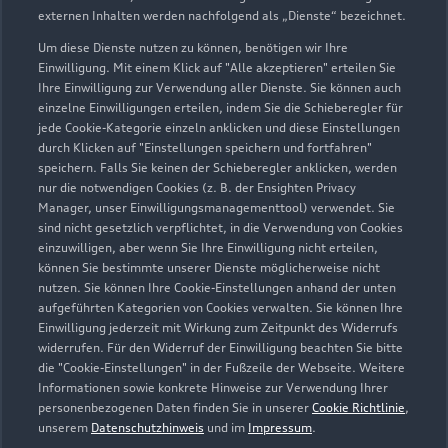
externen Inhalten werden nachfolgend als „Dienste“ bezeichnet.
Um diese Dienste nutzen zu können, benötigen wir Ihre
Einwilligung. Mit einem Klick auf "Alle akzeptieren" erteilen Sie
Ihre Einwilligung zur Verwendung aller Dienste. Sie können auch
einzelne Einwilligungen erteilen, indem Sie die Schieberegler für
jede Cookie-Kategorie einzeln anklicken und diese Einstellungen
durch Klicken auf "Einstellungen speichern und fortfahren"
speichern. Falls Sie keinen der Schieberegler anklicken, werden
nur die notwendigen Cookies (z. B. der Ensighten Privacy
Manager, unser Einwilligungsmanagementtool) verwendet. Sie
sind nicht gesetzlich verpflichtet, in die Verwendung von Cookies
Frankenbacher Straße 6
einzuwilligen, aber wenn Sie Ihre Einwilligung nicht erteilen,
74336 Brackenheim
können Sie bestimmte unserer Dienste möglicherweise nicht
nutzen. Sie können Ihre Cookie-Einstellungen anhand der unten
aufgeführten Kategorien von Cookies verwalten. Sie können Ihre
07135 95500
Einwilligung jederzeit mit Wirkung zum Zeitpunkt des Widerrufs
widerrufen. Für den Widerruf der Einwilligung beachten Sie bitte
info@autohaus-bechtel.de
die "Cookie-Einstellungen" in der Fußzeile der Webseite. Weitere
Informationen sowie konkrete Hinweise zur Verwendung Ihrer
personenbezogenen Daten finden Sie in unserer
Cookie Richtlinie
,
Kontaktdaten herunterladen
unserem
Datenschutzhinweis
und im
Impressum
.