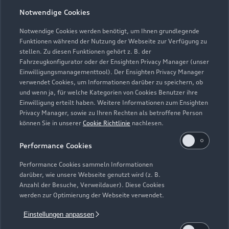
Notwendige Cookies
Öffnungszeiten
Notwendige Cookies werden benötigt, um Ihnen grundlegende
Funktionen während der Nutzung der Webseite zur Verfügung zu
stellen. Zu diesen Funktionen gehört z. B. der
Fahrzeugkonfigurator oder der Ensighten Privacy Manager (unser
Verkauf
Einwilligungsmanagementtool). Der Ensighten Privacy Manager
Geschlossen
,
öffnet am
Montag 09:00
verwendet Cookies, um Informationen darüber zu speichern, ob
und wenn ja, für welche Kategorien von Cookies Benutzer ihre
Einwilligung erteilt haben. Weitere Informationen zum Ensighten
Service
Privacy Manager, sowie zu Ihren Rechten als betroffene Person
Geschlossen
,
öffnet am
Montag 07:00
können Sie in unserer
Cookie Richtlinie
nachlesen.
Performance Cookies
Teile- & Zubehörverkauf
Geschlossen
,
öffnet am
Montag 07:00
Performance Cookies sammeln Informationen
darüber, wie unsere Webseite genutzt wird (z. B.
Anzahl der Besuche, Verweildauer). Diese Cookies
SB-Waschanlage mit Cash-Karte:
werden zur Optimierung der Webseite verwendet.
während der Öffnungszeiten und
Einstellungen anpassen
zusätzlich:
Geschlossen
,
öffnet am
Samstag 08:00