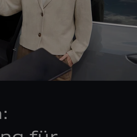
:
ng für