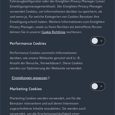
Fahrzeugkonfigurator oder der Ensighten Privacy Manager (unser
Einwilligungsmanagementtool). Der Ensighten Privacy Manager
Zurück nach oben
verwendet Cookies, um Informationen darüber zu speichern, ob
und wenn ja, für welche Kategorien von Cookies Benutzer ihre
Einwilligung erteilt haben. Weitere Informationen zum Ensighten
Modelle
Privacy Manager, sowie zu Ihren Rechten als betroffene Person
können Sie in unserer
Cookie Richtlinie
nachlesen.
Kaufen & leasen
Alle Modelle
Performance Cookies
Modelle vergleichen
Service & Zubehör
Performance Cookies sammeln Informationen
Neuwagensuche
darüber, wie unsere Webseite genutzt wird (z. B.
Elektromodelle
Anzahl der Besuche, Verweildauer). Diese Cookies
Gebrauchtwagensuche
Support
werden zur Optimierung der Webseite verwendet.
Saisonale Angebote
Plug-in-Hybride
Gebrauchtwagen
Einstellungen anpassen
Audi Services
Über Audi
Kundenservice
Finanzierung
Marketing Cookies
Garantie
Händlersuche
Aktionen & Angebote
Unternehmen
Marketing Cookies werden verwendet, um für die
Audi digital services
Benutzer relevantere und auf deren Interessen
Audi Code
Geschäftskunden
Karriere
zugeschnittene Inhalte anzubieten. Sie werden auch
myAudi
verwendet, um die Erscheinungshäufigkeit einer
Häufige Fragen (FAQ)