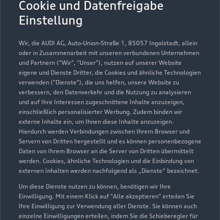
Cookie und Datenfreigabe
Teile- & Zubehörverkauf
Einstellung
Geschlossen
,
öffnet am
Montag 07:00
Wir, die AUDI AG, Auto-Union-Straße 1, 85057 Ingolstadt, allein
SB-Waschanlage mit Cash-Karte:
oder in Zusammenarbeit mit unseren verbundenen Unternehmen
und Partnern ("Wir", "Unser"), nutzen auf unserer Website
während der Öffnungszeiten und
eigene und Dienste Dritter, die Cookies und ähnliche Technologien
zusätzlich:
verwenden ("Dienste"), die uns helfen, unsere Website zu
Geöffnet bis
16:00
verbessern, den Datenverkehr und die Nutzung zu analysieren
und auf Ihre Interessen zugeschnittene Inhalte anzuzeigen,
einschließlich personalisierter Werbung. Zudem binden wir
externe Inhalte ein, um Ihnen diese Inhalte anzuzeigen.
Hierdurch werden Verbindungen zwischen Ihrem Browser und
Servern von Dritten hergestellt und es können personenbezogene
Daten von Ihrem Browser an die Server von Dritten übermittelt
werden. Cookies, ähnliche Technologien und die Einbindung von
externen Inhalten werden nachfolgend als „Dienste“ bezeichnet.
Um diese Dienste nutzen zu können, benötigen wir Ihre
Einwilligung. Mit einem Klick auf "Alle akzeptieren" erteilen Sie
Ihre Einwilligung zur Verwendung aller Dienste. Sie können auch
einzelne Einwilligungen erteilen, indem Sie die Schieberegler für